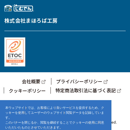
株式会社まほろば工房
会社概要
プライバシーポリシー
特定商法取引法に基づく表記
クッキーポリシー
サポートセンター営業時間
9:00～17:00 (土・日・祝日を除く)
本ウェブサイトでは、お客様により良いサービスを提供するため、ク
ッキーを使用してユーザーのウェブサイト閲覧データを記録していま
す。
© 2021-2025 株式会社まほろば工房. ALL Rights Reserved.
このバナーを閉じるか、閲覧を継続することでクッキーの使用に同意
いただいたものとさせていただきます。