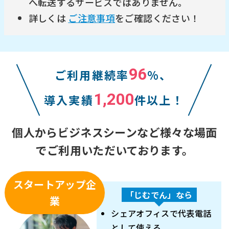
へ転送するサービスではありません。
詳しくは
ご注意事項
をご確認ください！
96
ご利用継続率
%、
1,200
導入実績
件以上！
個人からビジネスシーンなど様々な場面
でご利用いただいております。
スタートアップ企
「じむでん」なら
業
シェアオフィスで代表電話
として使える