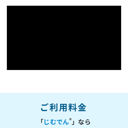
ご利用料金
®
「
じむでん
」なら