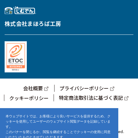
株式会社まほろば工房
会社概要
プライバシーポリシー
特定商法取引法に基づく表記
クッキーポリシー
サポートセンター営業時間
9:00～17:00 (土・日・祝日を除く)
本ウェブサイトでは、お客様により良いサービスを提供するため、ク
ッキーを使用してユーザーのウェブサイト閲覧データを記録していま
す。
© 2021-2025 株式会社まほろば工房. ALL Rights Reserved.
このバナーを閉じるか、閲覧を継続することでクッキーの使用に同意
いただいたものとさせていただきます。