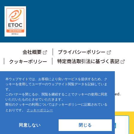
会社概要
プライバシーポリシー
特定商法取引法に基づく表記
クッキーポリシー
サポートセンター営業時間
9:00～17:00 (土・日・祝日を除く)
本ウェブサイトでは、お客様により良いサービスを提供するため、ク
ッキーを使用してユーザーのウェブサイト閲覧データを記録していま
す。
© 2021-2025 株式会社まほろば工房. ALL Rights Reserved.
このバナーを閉じるか、閲覧を継続することでクッキーの使用に同意
いただいたものとさせていただきます。
弊社のクッキーの利用についてはクッキーポリシーに記載されている
とおりです。
クッキーポリシー
お申し込み
よくある質問
同意しない
閉じる