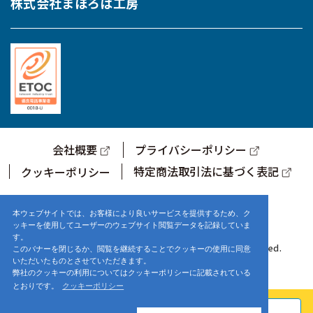
株式会社まほろば工房
会社概要
プライバシーポリシー
特定商法取引法に基づく表記
クッキーポリシー
サポートセンター営業時間
9:00～17:00 (土・日・祝日を除く)
本ウェブサイトでは、お客様により良いサービスを提供するため、ク
ッキーを使用してユーザーのウェブサイト閲覧データを記録していま
す。
© 2021-2025 株式会社まほろば工房. ALL Rights Reserved.
このバナーを閉じるか、閲覧を継続することでクッキーの使用に同意
いただいたものとさせていただきます。
弊社のクッキーの利用についてはクッキーポリシーに記載されている
とおりです。
クッキーポリシー