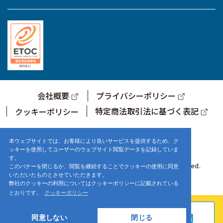
会社概要
プライバシーポリシー
特定商法取引法に基づく表記
クッキーポリシー
サポートセンター営業時間
9:00～17:00 (土・日・祝日を除く)
本ウェブサイトでは、お客様により良いサービスを提供するため、ク
ッキーを使用してユーザーのウェブサイト閲覧データを記録していま
す。
© 2021-2025 株式会社まほろば工房. ALL Rights Reserved.
このバナーを閉じるか、閲覧を継続することでクッキーの使用に同意
いただいたものとさせていただきます。
弊社のクッキーの利用についてはクッキーポリシーに記載されている
とおりです。
クッキーポリシー
お申し込み
よくある質問
同意しない
閉じる