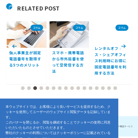
RELATED POST
コラム
コラム
コラム
レンタルオフィ
個人事業主が固定
スマホ・携帯電話
ス・シェアオフィ
電話番号を取得す
から市外局番を使
ス利用時にお得に
る5つのメリット
って受発信する方
固定電話番号を利
法
用する方法
本ウェブサイトでは、お客様により良いサービスを提供するため、ク
ッキーを使用してユーザーのウェブサイト閲覧データを記録していま
す。
このバナーを閉じるか、閲覧を継続することでクッキーの使用に同意
HOME
コラム
固定電話をスマホで受ける方法｜転送電話サービス・IP電話・PBX | 03電話などの市外局番がスマホで使えるIP電話サービス
いただいたものとさせていただきます。
「じむでん®」コラム
弊社のクッキーの利用についてはクッキーポリシーに記載されている