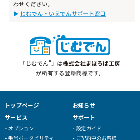
わせください。
じむでん・いえでんサポート窓口
®
「じむでん
」は
株式会社まほろば工房
が所有する登録商標です。
トップページ
お知らせ
サービス
サポート
オプション
設定ガイド
番号ポータビリティ
ご契約中のお客様