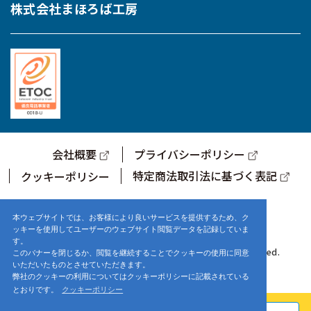
株式会社まほろば工房
会社概要
プライバシーポリシー
特定商法取引法に基づく表記
クッキーポリシー
サポートセンター営業時間
9:00～17:00 (土・日・祝日を除く)
本ウェブサイトでは、お客様により良いサービスを提供するため、ク
ッキーを使用してユーザーのウェブサイト閲覧データを記録していま
す。
© 2021-2025 株式会社まほろば工房. ALL Rights Reserved.
このバナーを閉じるか、閲覧を継続することでクッキーの使用に同意
いただいたものとさせていただきます。
弊社のクッキーの利用についてはクッキーポリシーに記載されている
とおりです。
クッキーポリシー